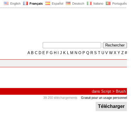
English
Français
Español
Deutsch
Italiano
Português
A
B
C
D
E
F
G
H
I
J
K
L
M
N
O
P
Q
R
S
T
U
V
W
X
Y
Z
#
dans
Script
>
Brush
39 250 téléchargements
Gratuit pour un usage personnel
Télécharger