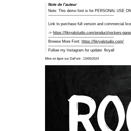
Note de l'auteur
Note: This demo font is for PERSONAL USE O
--------------------------------------------------------
Link to purchase full version and commercial lic
->
https://fikryalstudio.com/product/rockers-gara
--------------------------------------------------------
Browse More Font:
https://fikryalstudio.com/
--------------------------------------------------------
Follow my Instagram for update: fkryall
Mise en ligne sur DaFont : 13/05/2024