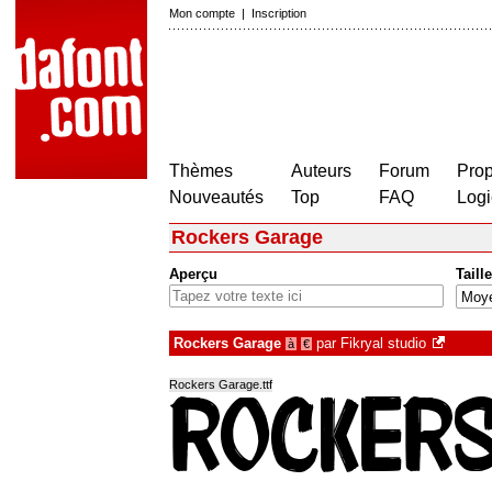
Mon compte
|
Inscription
Thèmes
Auteurs
Forum
Prop
Nouveautés
Top
FAQ
Logi
Rockers Garage
Aperçu
Taille
Rockers Garage
par
Fikryal studio
à
€
Rockers Garage.ttf