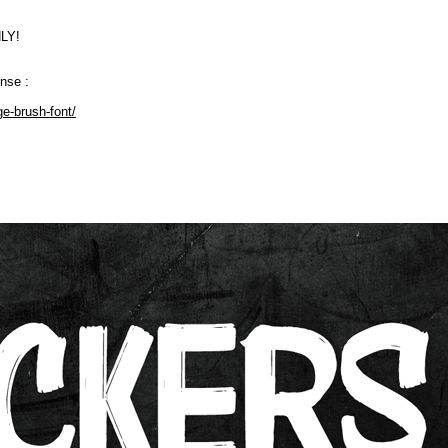
NLY!
ense :
ge-brush-font/