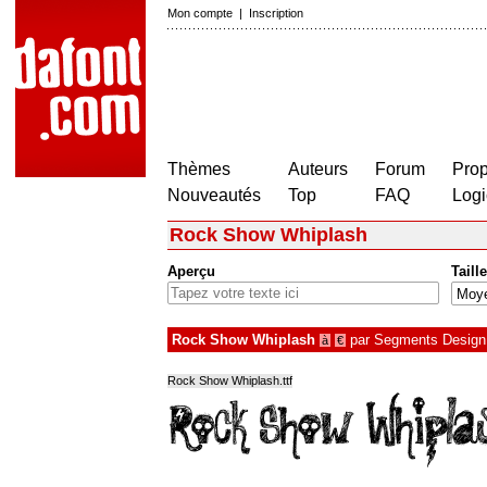
Mon compte
|
Inscription
Thèmes
Auteurs
Forum
Prop
Nouveautés
Top
FAQ
Logi
Rock Show Whiplash
Aperçu
Taille
Rock Show Whiplash
par
Segments Design 
à
€
Rock Show Whiplash.ttf