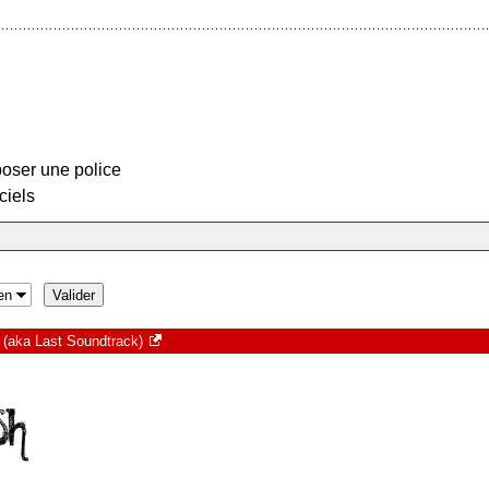
oser une police
ciels
(aka Last Soundtrack)