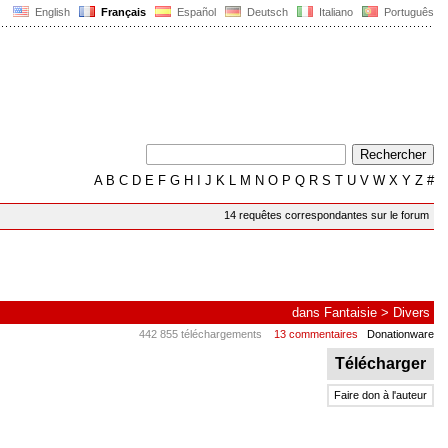
English
Français
Español
Deutsch
Italiano
Português
A
B
C
D
E
F
G
H
I
J
K
L
M
N
O
P
Q
R
S
T
U
V
W
X
Y
Z
#
14 requêtes correspondantes sur le forum
dans
Fantaisie
>
Divers
442 855 téléchargements
13 commentaires
Donationware
Télécharger
Faire don à l'auteur