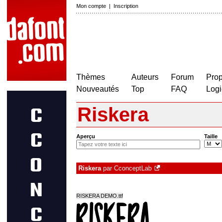
Mon compte
|
Inscription
Thèmes
Auteurs
Forum
Prop
Nouveautés
Top
FAQ
Logi
Riskera
Aperçu
Taille
Riskera
par
CconceptLab
RISKERA DEMO.ttf