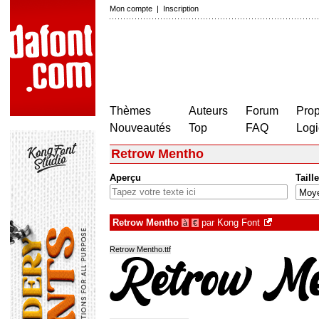
Mon compte
|
Inscription
Thèmes
Auteurs
Forum
Prop
Nouveautés
Top
FAQ
Logi
Retrow Mentho
Aperçu
Taille
Retrow Mentho
par
Kong Font
à
€
Retrow Mentho.ttf