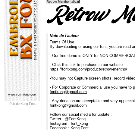
Retrow Mentho Italic.ttf
Note de l'auteur
Terms Of Use
By downloading or using our font, you are read 
- Our free demo is ONLY for NON COMMERC
- Click this link to purchase in our website :
https://fontkong.com/product/retrow-mentho/
-You may not Capture screen shots, record video
- For Corporate or Commercial use you have to p
fontkong@gmail.com
- Any donation are acceptable and very appreciat
Pub de Kong Font
fontkong@gmail.com
Follow our social media for update :
Twitter : @FontKong
Instagram : font_kong
Facebook : Kong Font