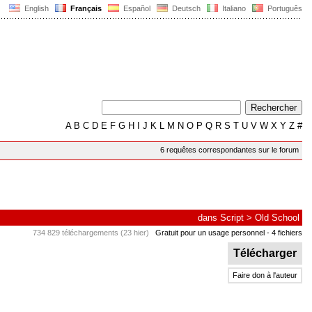
English
Français
Español
Deutsch
Italiano
Português
A
B
C
D
E
F
G
H
I
J
K
L
M
N
O
P
Q
R
S
T
U
V
W
X
Y
Z
#
6 requêtes correspondantes sur le forum
dans
Script
>
Old School
734 829 téléchargements (23 hier)
Gratuit pour un usage personnel
- 4 fichiers
Télécharger
Faire don à l'auteur