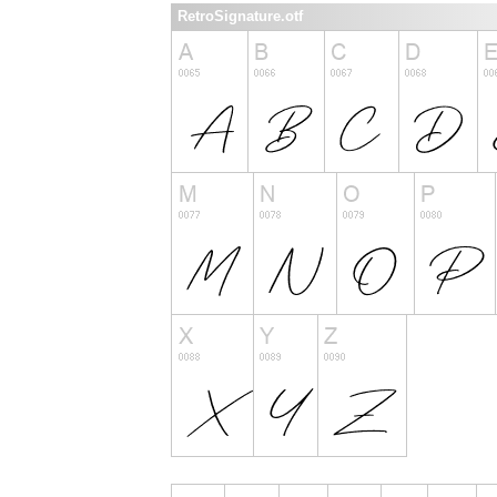
RetroSignature.otf