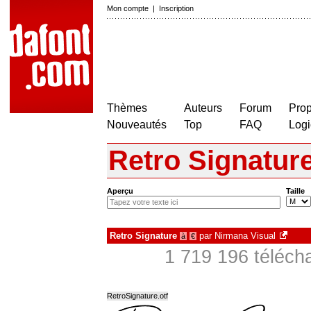
Mon compte
|
Inscription
Thèmes
Auteurs
Forum
Prop
Nouveautés
Top
FAQ
Logi
Retro Signatur
Aperçu
Taille
Retro Signature
par
Nirmana Visual
à
€
1 719 196 téléch
RetroSignature.otf