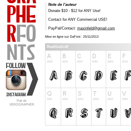
Note de l'auteur
Donate $10 - $12 for ANY Use!
Contact for ANY Commercial USE!
PayPal/Contact:
maxinfeld@gmail.com
Mise en ligne sur DaFont : 25/11/2013
RealGold.ttf
Pub de
XEROGRAPHER
FONTS