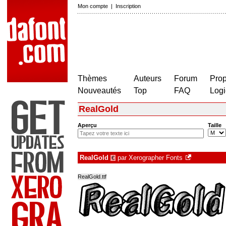
Mon compte
|
Inscription
Thèmes
Auteurs
Forum
Prop
Nouveautés
Top
FAQ
Logi
RealGold
Aperçu
Taille
RealGold
par
Xerographer Fonts
€
RealGold.ttf