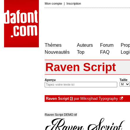
Mon compte
|
Inscription
Thèmes
Auteurs
Forum
Prop
Nouveautés
Top
FAQ
Logi
Raven Script
Aperçu
Taille
Raven Script
par
Mikrojihad Typography
€
Raven Script DEMO.ttf