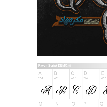
Raven Script DEMO.ttf