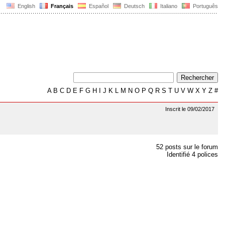
English
Français
Español
Deutsch
Italiano
Português
A
B
C
D
E
F
G
H
I
J
K
L
M
N
O
P
Q
R
S
T
U
V
W
X
Y
Z
#
Inscrit le 09/02/2017
52 posts sur le forum
Identifié 4 polices