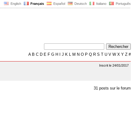
English
Français
Español
Deutsch
Italiano
Português
A
B
C
D
E
F
G
H
I
J
K
L
M
N
O
P
Q
R
S
T
U
V
W
X
Y
Z
#
Inscrit le 24/01/2017
31 posts sur le forum