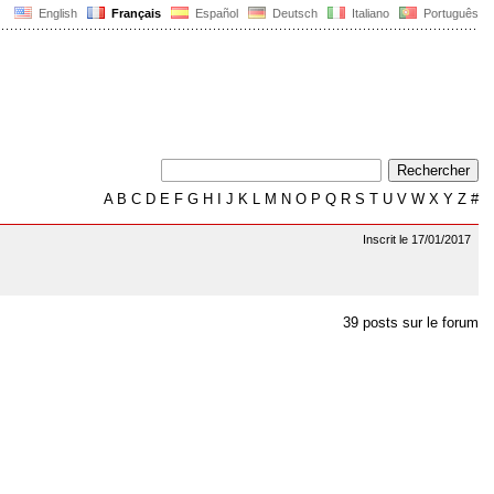
English
Français
Español
Deutsch
Italiano
Português
A
B
C
D
E
F
G
H
I
J
K
L
M
N
O
P
Q
R
S
T
U
V
W
X
Y
Z
#
Inscrit le 17/01/2017
39 posts sur le forum