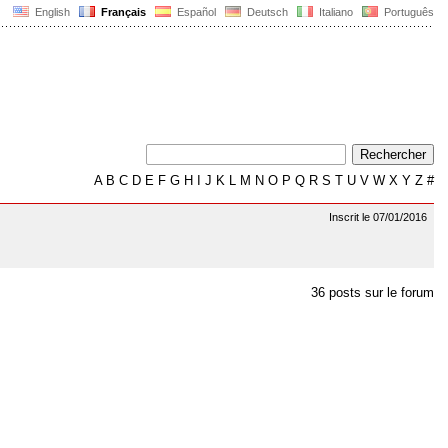
English
Français
Español
Deutsch
Italiano
Português
A
B
C
D
E
F
G
H
I
J
K
L
M
N
O
P
Q
R
S
T
U
V
W
X
Y
Z
#
Inscrit le 07/01/2016
36 posts sur le forum