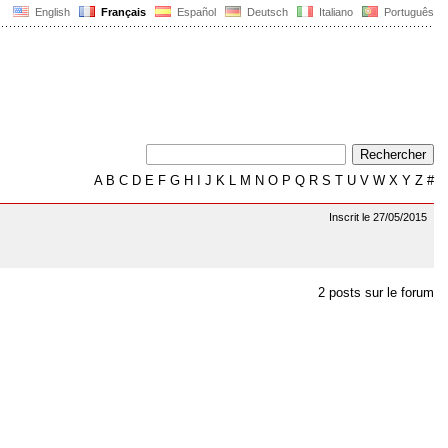
English
Français
Español
Deutsch
Italiano
Português
A
B
C
D
E
F
G
H
I
J
K
L
M
N
O
P
Q
R
S
T
U
V
W
X
Y
Z
#
Inscrit le 27/05/2015
2 posts sur le forum