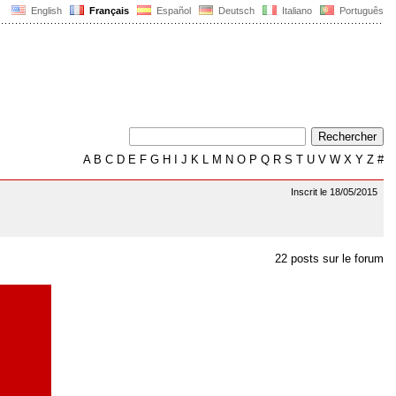
English
Français
Español
Deutsch
Italiano
Português
A
B
C
D
E
F
G
H
I
J
K
L
M
N
O
P
Q
R
S
T
U
V
W
X
Y
Z
#
Inscrit le 18/05/2015
22 posts sur le forum