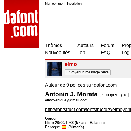
Mon compte
|
Inscription
Thèmes
Auteurs
Forum
Prop
Nouveautés
Top
FAQ
Logi
elmo
Envoyer un message privé
Auteur de
9 polices
sur dafont.com
Antonio J. Morata
[elmoyenique]
elmoyenique@gmail.com
http://fontstruct.com/fontstructors/elmoye
Garçon
Né le 26/09/1968 (57 ans, Balance)
Espagne
(Almería)