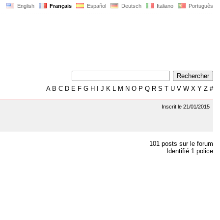
English
Français
Español
Deutsch
Italiano
Português
A
B
C
D
E
F
G
H
I
J
K
L
M
N
O
P
Q
R
S
T
U
V
W
X
Y
Z
#
Inscrit le 21/01/2015
101 posts sur le forum
Identifié 1 police