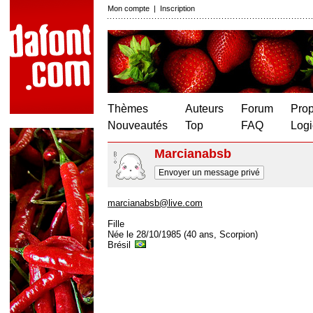
Mon compte
|
Inscription
Thèmes
Auteurs
Forum
Prop
Nouveautés
Top
FAQ
Logi
Marcianabsb
Envoyer un message privé
marcianabsb@live.com
Fille
Née le 28/10/1985 (40 ans, Scorpion)
Brésil