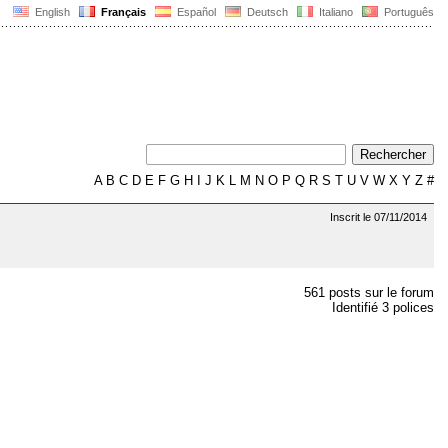
English
Français
Español
Deutsch
Italiano
Português
A
B
C
D
E
F
G
H
I
J
K
L
M
N
O
P
Q
R
S
T
U
V
W
X
Y
Z
#
Inscrit le 07/11/2014
561 posts sur le forum
Identifié 3 polices