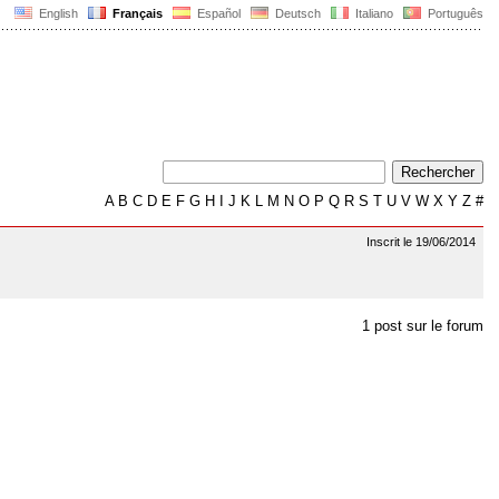
English
Français
Español
Deutsch
Italiano
Português
A
B
C
D
E
F
G
H
I
J
K
L
M
N
O
P
Q
R
S
T
U
V
W
X
Y
Z
#
Inscrit le 19/06/2014
1 post sur le forum