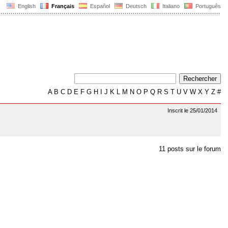
English
Français
Español
Deutsch
Italiano
Português
A
B
C
D
E
F
G
H
I
J
K
L
M
N
O
P
Q
R
S
T
U
V
W
X
Y
Z
#
Inscrit le 25/01/2014
11 posts sur le forum