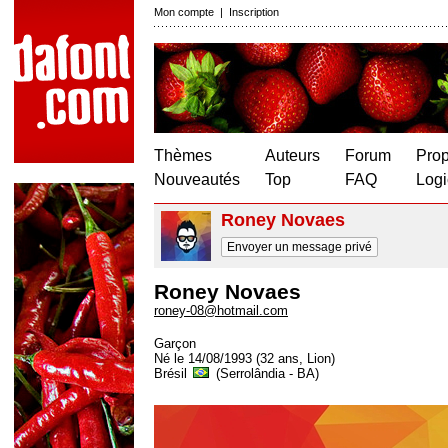
Mon compte
|
Inscription
Thèmes
Auteurs
Forum
Prop
Nouveautés
Top
FAQ
Logi
Roney Novaes
Envoyer un message privé
Roney Novaes
roney-08@hotmail.com
Garçon
Né le 14/08/1993 (32 ans, Lion)
Brésil
(Serrolândia - BA)