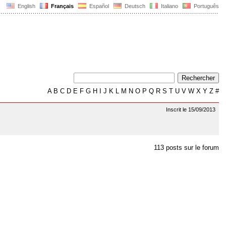
English
Français
Español
Deutsch
Italiano
Português
A
B
C
D
E
F
G
H
I
J
K
L
M
N
O
P
Q
R
S
T
U
V
W
X
Y
Z
#
Inscrit le 15/09/2013
113 posts sur le forum