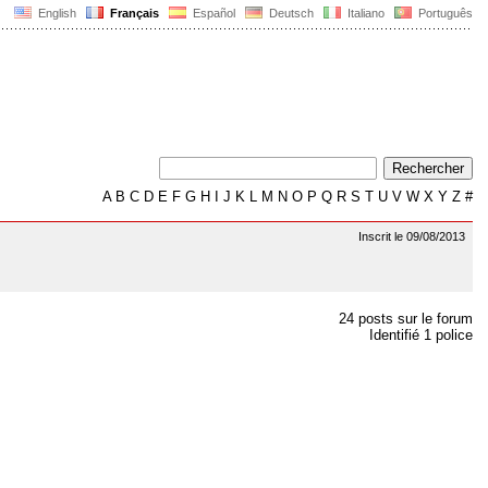
English
Français
Español
Deutsch
Italiano
Português
A
B
C
D
E
F
G
H
I
J
K
L
M
N
O
P
Q
R
S
T
U
V
W
X
Y
Z
#
Inscrit le 09/08/2013
24 posts sur le forum
Identifié 1 police