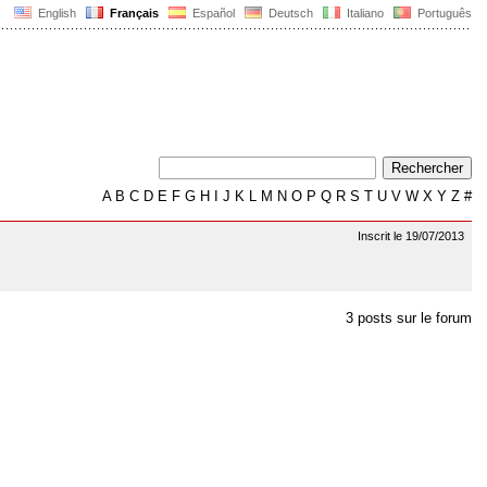
English
Français
Español
Deutsch
Italiano
Português
A
B
C
D
E
F
G
H
I
J
K
L
M
N
O
P
Q
R
S
T
U
V
W
X
Y
Z
#
Inscrit le 19/07/2013
3 posts sur le forum