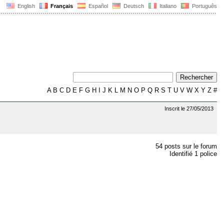
English
Français
Español
Deutsch
Italiano
Português
A
B
C
D
E
F
G
H
I
J
K
L
M
N
O
P
Q
R
S
T
U
V
W
X
Y
Z
#
Inscrit le 27/05/2013
54 posts sur le forum
Identifié 1 police