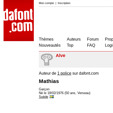
Mon compte
|
Inscription
Thèmes
Auteurs
Forum
Prop
Nouveautés
Top
FAQ
Logi
Alve
Auteur de
1 police
sur dafont.com
Mathias
Garçon
Né le 18/02/1976 (50 ans, Verseau)
Suède