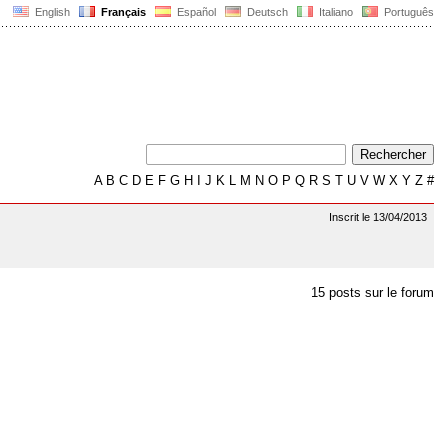
English
Français
Español
Deutsch
Italiano
Português
A
B
C
D
E
F
G
H
I
J
K
L
M
N
O
P
Q
R
S
T
U
V
W
X
Y
Z
#
Inscrit le 13/04/2013
15 posts sur le forum