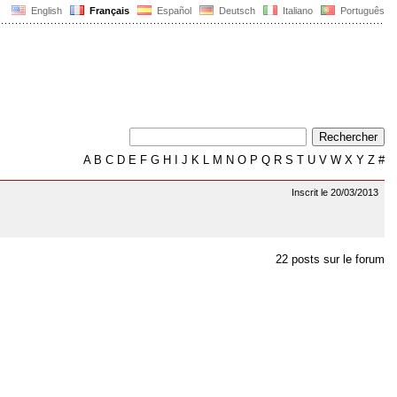
English
Français
Español
Deutsch
Italiano
Português
A
B
C
D
E
F
G
H
I
J
K
L
M
N
O
P
Q
R
S
T
U
V
W
X
Y
Z
#
Inscrit le 20/03/2013
22 posts sur le forum