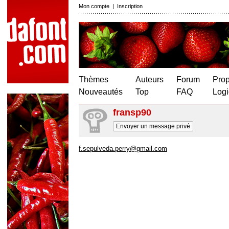
Mon compte
|
Inscription
Thèmes
Auteurs
Forum
Prop
Nouveautés
Top
FAQ
Logi
fransp90
Envoyer un message privé
f.sepulveda.perry@gmail.com