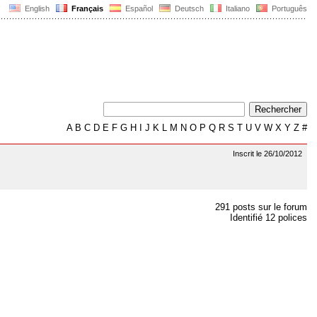
English
Français
Español
Deutsch
Italiano
Português
A
B
C
D
E
F
G
H
I
J
K
L
M
N
O
P
Q
R
S
T
U
V
W
X
Y
Z
#
Inscrit le 26/10/2012
291 posts sur le forum
Identifié 12 polices