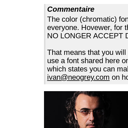
Commentaire
The color (chromatic) f
everyone. Hovewer, fo
NO LONGER ACCEPT DON
That means that you wil
use a font shared here
which states you can mak
ivan@neogrey.com
on ho