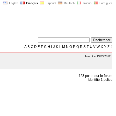
English
Français
Español
Deutsch
Italiano
Português
A
B
C
D
E
F
G
H
I
J
K
L
M
N
O
P
Q
R
S
T
U
V
W
X
Y
Z
#
Inscrit le 13/03/2012
123 posts sur le forum
Identifié 1 police