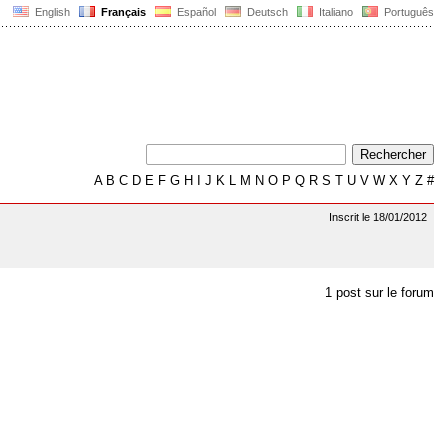
English
Français
Español
Deutsch
Italiano
Português
A
B
C
D
E
F
G
H
I
J
K
L
M
N
O
P
Q
R
S
T
U
V
W
X
Y
Z
#
Inscrit le 18/01/2012
1 post sur le forum