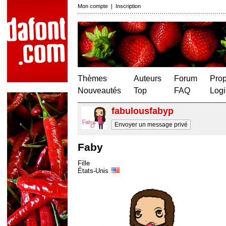
Mon compte
|
Inscription
Thèmes
Auteurs
Forum
Prop
Nouveautés
Top
FAQ
Logi
fabulousfabyp
Envoyer un message privé
Faby
Fille
États-Unis