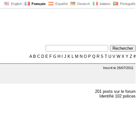
English
Français
Español
Deutsch
Italiano
Português
A
B
C
D
E
F
G
H
I
J
K
L
M
N
O
P
Q
R
S
T
U
V
W
X
Y
Z
#
Inscrit le 26/07/2011
201 posts sur le forum
Identifié 102 polices