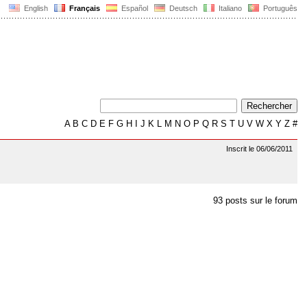
English
Français
Español
Deutsch
Italiano
Português
A
B
C
D
E
F
G
H
I
J
K
L
M
N
O
P
Q
R
S
T
U
V
W
X
Y
Z
#
Inscrit le 06/06/2011
93 posts sur le forum