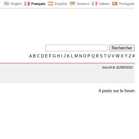
English
Français
Español
Deutsch
Italiano
Português
A
B
C
D
E
F
G
H
I
J
K
L
M
N
O
P
Q
R
S
T
U
V
W
X
Y
Z
#
Inscrit le 11/09/2010
4 posts sur le forum