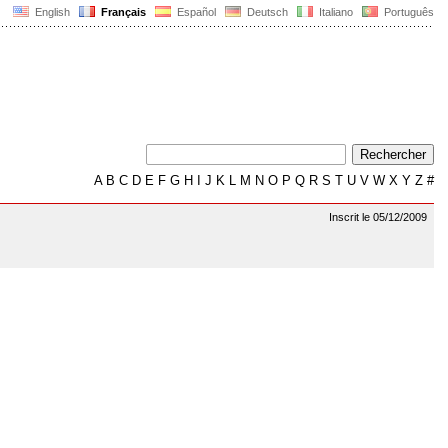
English
Français
Español
Deutsch
Italiano
Português
A
B
C
D
E
F
G
H
I
J
K
L
M
N
O
P
Q
R
S
T
U
V
W
X
Y
Z
#
Inscrit le 05/12/2009