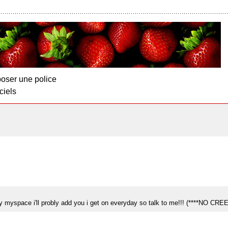
oser une police
ciels
 myspace i'll probly add you i get on everyday so talk to me!!! (****NO C