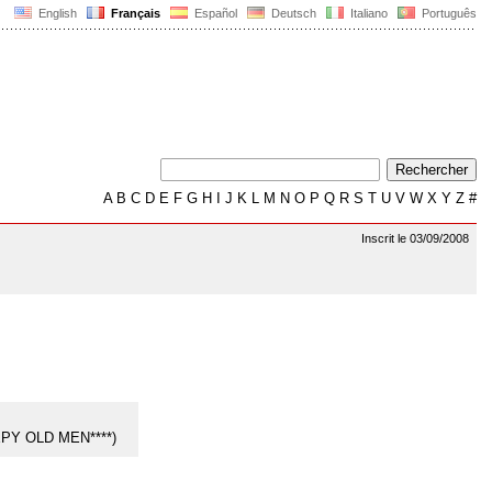
English
Français
Español
Deutsch
Italiano
Português
A
B
C
D
E
F
G
H
I
J
K
L
M
N
O
P
Q
R
S
T
U
V
W
X
Y
Z
#
Inscrit le 03/09/2008
REEPY OLD MEN****)