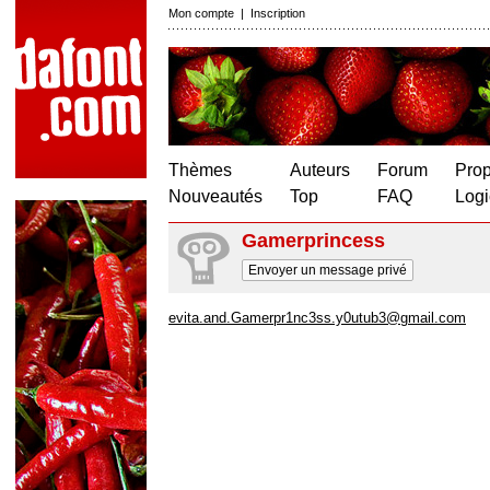
Mon compte
|
Inscription
Thèmes
Auteurs
Forum
Prop
Nouveautés
Top
FAQ
Logi
Gamerprincess
Envoyer un message privé
evita.and.Gamerpr1nc3ss.y0utub3@gmail.com