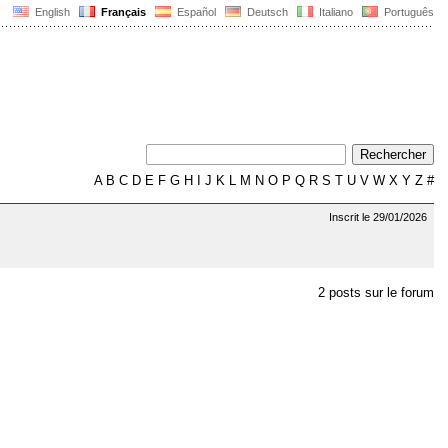
English
Français
Español
Deutsch
Italiano
Português
A
B
C
D
E
F
G
H
I
J
K
L
M
N
O
P
Q
R
S
T
U
V
W
X
Y
Z
#
Inscrit le 29/01/2026
2 posts sur le forum