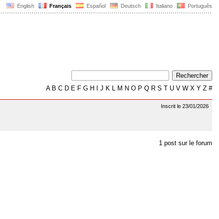
English
Français
Español
Deutsch
Italiano
Português
A
B
C
D
E
F
G
H
I
J
K
L
M
N
O
P
Q
R
S
T
U
V
W
X
Y
Z
#
Inscrit le 23/01/2026
1 post sur le forum