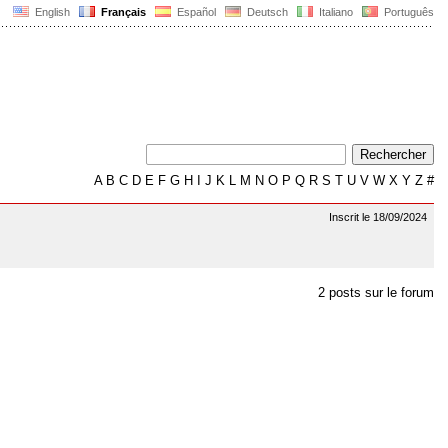
English
Français
Español
Deutsch
Italiano
Português
A
B
C
D
E
F
G
H
I
J
K
L
M
N
O
P
Q
R
S
T
U
V
W
X
Y
Z
#
Inscrit le 18/09/2024
2 posts sur le forum