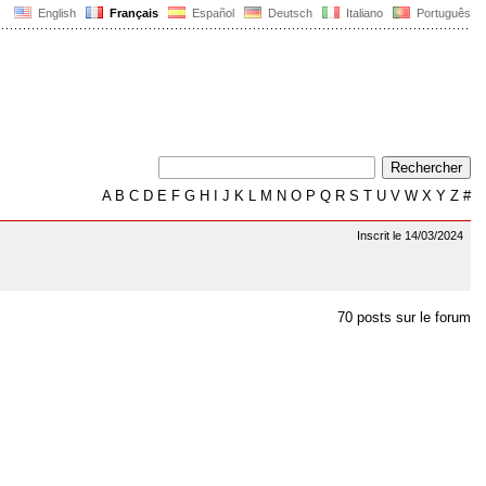
English
Français
Español
Deutsch
Italiano
Português
A
B
C
D
E
F
G
H
I
J
K
L
M
N
O
P
Q
R
S
T
U
V
W
X
Y
Z
#
Inscrit le 14/03/2024
70 posts sur le forum