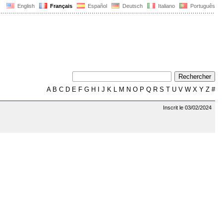
English
Français
Español
Deutsch
Italiano
Português
A
B
C
D
E
F
G
H
I
J
K
L
M
N
O
P
Q
R
S
T
U
V
W
X
Y
Z
#
Inscrit le 03/02/2024