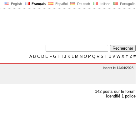
English
Français
Español
Deutsch
Italiano
Português
A
B
C
D
E
F
G
H
I
J
K
L
M
N
O
P
Q
R
S
T
U
V
W
X
Y
Z
#
Inscrit le 14/04/2023
142 posts sur le forum
Identifié 1 police