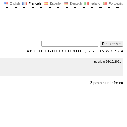
English
Français
Español
Deutsch
Italiano
Português
A
B
C
D
E
F
G
H
I
J
K
L
M
N
O
P
Q
R
S
T
U
V
W
X
Y
Z
#
Inscrit le 16/12/2021
3 posts sur le forum