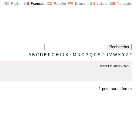
English
Français
Español
Deutsch
Italiano
Português
A
B
C
D
E
F
G
H
I
J
K
L
M
N
O
P
Q
R
S
T
U
V
W
X
Y
Z
#
Inscrit le 30/05/2021
1 post sur le forum