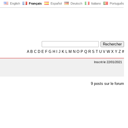
English
Français
Español
Deutsch
Italiano
Português
A
B
C
D
E
F
G
H
I
J
K
L
M
N
O
P
Q
R
S
T
U
V
W
X
Y
Z
#
Inscrit le 22/01/2021
9 posts sur le forum