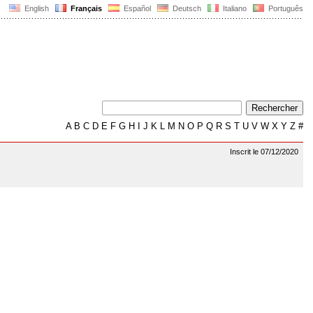
English
Français
Español
Deutsch
Italiano
Português
A
B
C
D
E
F
G
H
I
J
K
L
M
N
O
P
Q
R
S
T
U
V
W
X
Y
Z
#
Inscrit le 07/12/2020