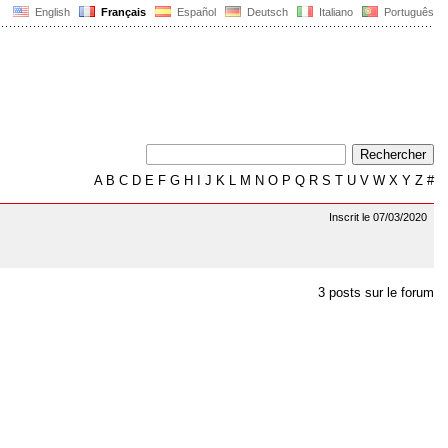
English
Français
Español
Deutsch
Italiano
Português
A
B
C
D
E
F
G
H
I
J
K
L
M
N
O
P
Q
R
S
T
U
V
W
X
Y
Z
#
Inscrit le 07/03/2020
3 posts sur le forum