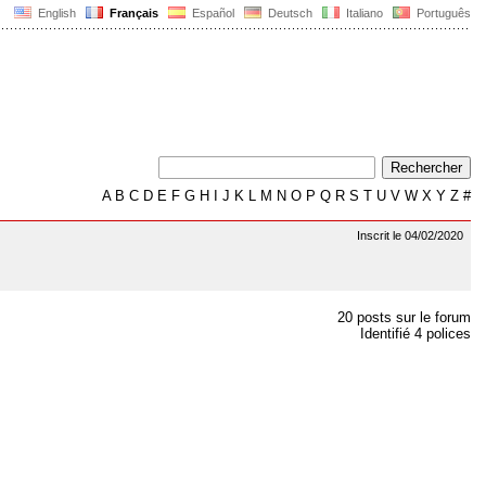
English
Français
Español
Deutsch
Italiano
Português
A
B
C
D
E
F
G
H
I
J
K
L
M
N
O
P
Q
R
S
T
U
V
W
X
Y
Z
#
Inscrit le 04/02/2020
20 posts sur le forum
Identifié 4 polices